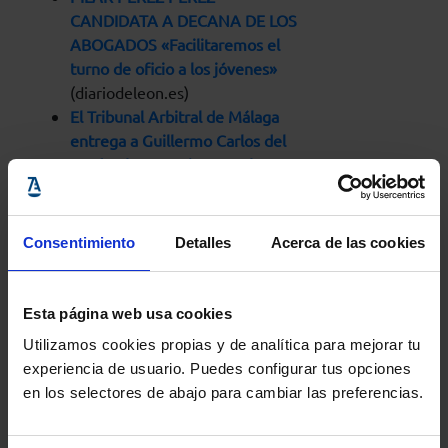
CANDIDATA A DECANA DE LOS
ABOGADOS «Facilitaremos el
turno de oficio a los jóvenes»
(diariodeleon.es)
El Tribunal Arbitral de Málaga
entrega a Guillermo Carlos del
Prado el »I Premio para el
fomento y promoción del
arbitraje»
(lawyerpress.com)
Consentimiento
Detalles
Acerca de las cookies
Rafael Catalá clausurará la V
Cumbre de Mujeres Juristas del
Colegio de Abogados de Madrid,
Esta página web usa cookies
que comienza este jueves
Utilizamos cookies propias y de analítica para mejorar tu
(europapress.es)
experiencia de usuario. Puedes configurar tus opciones
Fernando R. Santocildes,
en los selectores de abajo para cambiar las preferencias.
candidato a decano
«Denunciaremos los retrasos