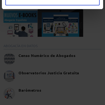
ABOGACÍA EN DATOS
Censo Numérico de Abogados
Observatorios Justicia Gratuita
Barómetros