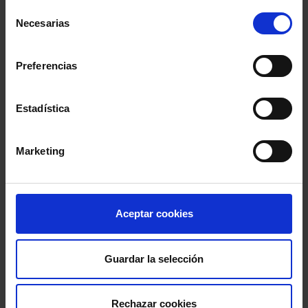
judiciales»
Selección
(diariodeleon.es)
Necesarias
de
Los abogados de Cartagena
consentimiento
tienen una cita con las urnas el
Preferencias
21 de diciembre
(cartagenadeley.com)
El Colegio de Abogados de
Estadística
Bizkaia prepara una propuesta
para una nueva ley vasca de
protección animal
Marketing
(cadenaser.com)
Comparte:
Aceptar cookies
Guardar la selección
Rechazar cookies