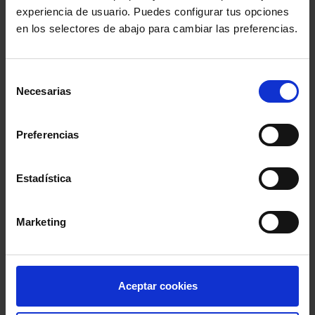
gratuitament a los afectados por
experiencia de usuario. Puedes configurar tus opciones
las cláusulas suelo
en los selectores de abajo para cambiar las preferencias.
(riberaexpress.es)
El decano de los abogados confía
en un rápido traslado a los
Selección
nuevos juzgados
Necesarias
de
(diarioinformacion.com)
consentimiento
Los abogados no pueden enviar
Preferencias
al TS por fax escritos procesales
desde el 1 de enero
(informativojuridico.com)
Estadística
Se activa la funcionalidad de
guardado de borradores de
escritos en LexNET
Marketing
(informativojuridico.com)
La Agrupación de Abogados
Jóvenes de Córdoba tiene nueva
Aceptar cookies
Junta Directiva
(lawyerpress.com)