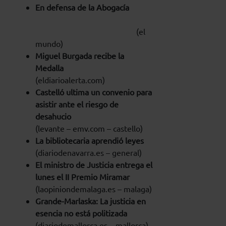
En defensa de la Abogacía
(el
mundo)
Miguel Burgada recibe la
Medalla
(eldiarioalerta.com)
Castelló ultima un convenio para
asistir ante el riesgo de
desahucio
(levante – emv.com – castello)
La bibliotecaria aprendió leyes
(diariodenavarra.es – general)
El ministro de Justicia entrega el
lunes el II Premio Miramar
(laopiniondemalaga.es – malaga)
Grande-Marlaska: La justicia en
esencia no está politizada
(diariodemallorca.es – mallorca)