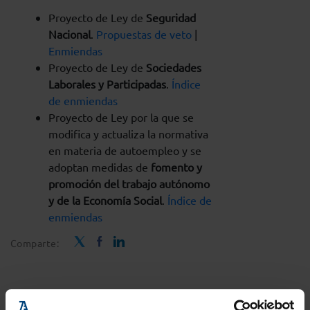
Proyecto de Ley de
Seguridad
Nacional
.
Propuestas de veto
|
Enmiendas
Proyecto de Ley de
Sociedades
Laborales y Participadas
.
Índice
de enmiendas
Proyecto de Ley por la que se
modifica y actualiza la normativa
en materia de autoempleo y se
adoptan medidas de
fomento y
promoción del trabajo autónomo
y de la Economía Social
.
Índice de
enmiendas
Comparte: