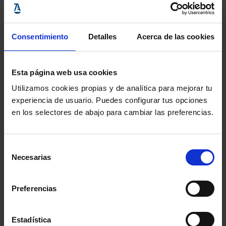
Caza y Pesca de la Comunidad de
Madrid
.
Consentimiento
Detalles
Acerca de las cookies
Boletín Oficial de la
Región de Murcia
Esta página web usa cookies
Disposiciones generales /
Utilizamos cookies propias y de analítica para mejorar tu
Consejo de Gobierno
experiencia de usuario. Puedes configurar tus opciones
Decreto Ley n.º 3/2026, de 3 de
en los selectores de abajo para cambiar las preferencias.
julio,
de “Vivienda Asequible de
la Región de Murcia” y de
medidas urgentes en materia
Selección
urbanística
.
Necesarias
de
consentimiento
Preferencias
Comparte:
Estadística