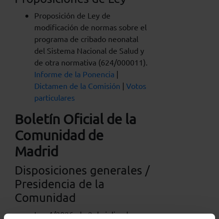
Proposición de Ley de
modificación de normas sobre el
programa de cribado neonatal
del Sistema Nacional de Salud y
de otra normativa (624/000011).
Informe de la Ponencia
|
Dictamen de la Comisión
|
Votos
particulares
Boletín Oficial de la
Comunidad de
Madrid
Disposiciones generales /
Presidencia de la
Comunidad
Ley 4/2026, de 2 de julio, de