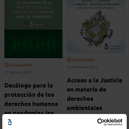
Guías DDHH
Guías DDHH
12 diciembre, 2019
17 febrero, 2021
Acceso a la Justicia
Decálogo para la
en materia de
protección de los
derechos
derechos humanos
ambientales
en pandemias (en
francés)