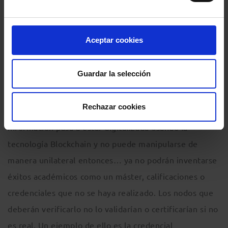
blockchain
, dan la posibilidad de gestionar empresas a
escala global de manera más eficiente, agilizando y
Aceptar cookies
transformando procesos.
Guardar la selección
El
blockchain
, además puede resultar de gran utilidad
en la captación de talento. Recientemente leía en el
Rechazar cookies
blog de
Javier Díaz
la siguiente reflexión: “Si la
información pasa a estar digitalizada usando la
tecnología Blockchain y no puede manipularse de
manera unilateral entonces… ya no podrán inventarse
éxitos académicos como un máster, calificaciones o
credenciales que no se haya realizado. Los nodos que
deberán verificarlo no lo validarían o certificarían si no
es real. Un ejemplo de ello es la credencial