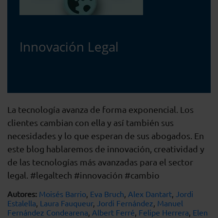
Innovación Legal
La tecnología avanza de forma exponencial. Los
clientes cambian con ella y así también sus
necesidades y lo que esperan de sus abogados. En
este blog hablaremos de innovación, creatividad y
de las tecnologías más avanzadas para el sector
legal. #legaltech #innovación #cambio
Autores:
Moisés Barrio
,
Eva Bruch
,
Alex Dantart
,
Jordi
Estalella
,
Laura Fauqueur
,
Jordi Fernández
,
Manuel
Fernández Condearena
,
Albert Ferré
,
Felipe Herrera
,
Elen