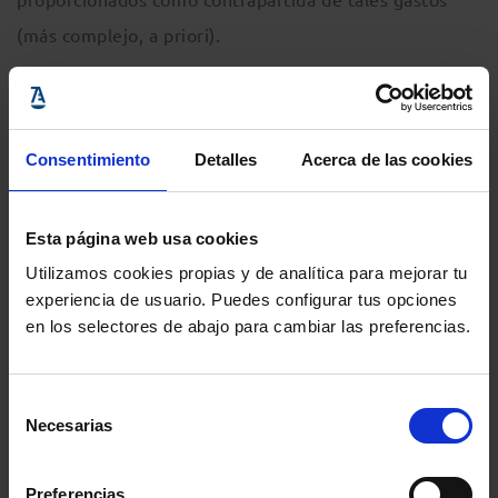
(más complejo, a priori).
Pero el TJUE no se detiene ahí, sino que establece
algunas pautas, a modo de guía, para dicho análisis.
Consentimiento
Detalles
Acerca de las cookies
Así:
Esta página web usa cookies
NO se considera que la cláusula contractual pueda
Utilizamos cookies propias y de analítica para mejorar tu
superar «
automáticamente
» la exigencia de
experiencia de usuario. Puedes configurar tus opciones
transparencia.
en los selectores de abajo para cambiar las preferencias.
Selección
Necesarias
de
Debe tomarse en consideración: (i) el tenor de la
consentimiento
cláusula; (ii) la información ofrecida por la entidad al
Preferencias