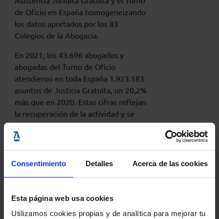
Asistencia Jurídica Gratuita y el Turno
de Oficio en España homogeneizando
los datos aportados por los 83
Colegios de la Abogacía.
En 2021, los 43.696 abogados y
abogadas del Turno de Oficio
atendieron en toda España 1.923.183
asuntos de Justicia Gratuita, un 20,2%
más que en 2020. Estas cifras reflejan
la recuperación de la actividad y se
acercan ya a las registradas antes de la
pandemia (en 2019 se atendieron
1.996.669 asuntos).
Consentimiento
Detalles
Acerca de las cookies
Ver el informe
Esta página web usa cookies
Utilizamos cookies propias y de analítica para mejorar tu