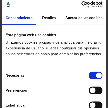
Menéndez y presidente de REDI (Red
Empresarial por la Diversidad e Inclusión
LGTBI).
Consentimiento
Detalles
Acerca de las cookies
Ángeles Blanco Día,
abogada experta en
violencia contra mujeres con
Esta página web usa cookies
discapacidad.
Utilizamos cookies propias y de analítica para mejorar tu
Modera:
experiencia de usuario. Puedes configurar tus opciones
en los selectores de abajo para cambiar las preferencias.
José Soriano Poves,
decano del Colegio
de Abogados de Valencia.
Selección
Necesarias
de
consentimiento
18:45 – 19:15
ENTREGA DE PREMIOS
Preferencias
Altamira Gonzalo Valgañón
Stéphane Babonneau y Antoine Camus
Estadística
(abogados de Gisèle Pelicot)