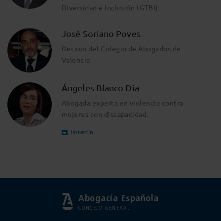
Diversidad e Inclusión LGTBI)
José Soriano Poves
Decano del Colegio de Abogados de
Valencia
Ángeles Blanco Día
Abogada experta en violencia contra
mujeres con discapacidad.
linkedin
Abogacía Española
CONSEJO GENERAL