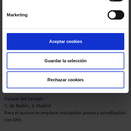
Marketing
19:15
ACTUACIÓN MUSICAL
Aceptar cookies
19:45
VINO ESPAÑOL
Guardar la selección
Restaurante “Descaro”
Pl. de España, 6, 2ª Planta.
Rechazar cookies
SEDE
Palacio del Senado
C. de Bailén, 3, Madrid
Para el acceso se requiere inscripción previa y acreditación
con DNI