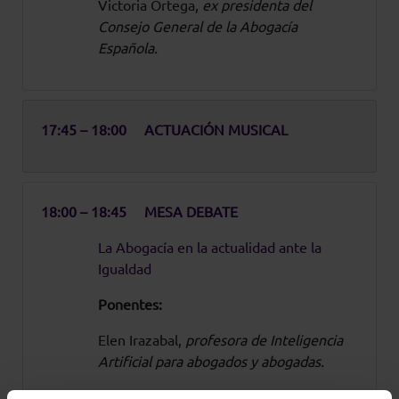
Victoria Ortega,
ex presidenta del
Consejo General de la Abogacía
Española.
17:45 – 18:00
ACTUACIÓN MUSICAL
18:00 – 18:45
MESA DEBATE
La Abogacía en la actualidad ante la
Igualdad
Ponentes:
Elen Irazabal,
profesora de Inteligencia
Artificial para abogados y abogadas.
Borja Sainz de Aja,
abogado socio de Uría