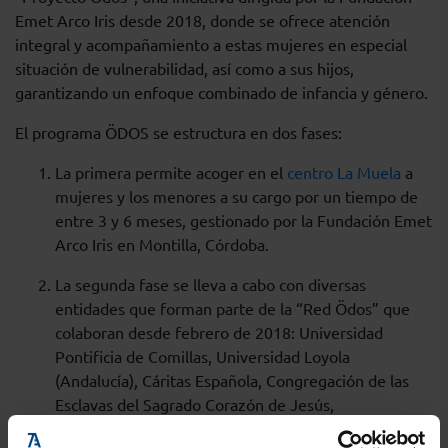
Emet Arco Iris desde 2018, donde se ofrece atención
integral y acompañamiento a estas mujeres en especial
situación de vulnerabilidad, así como a sus hijos,
garantizando un enfoque combinado de infancia y género.
El programa ÖDOS se estructura en dos fases:
La primera permite acoger en el
centro La Muela
a
mujeres y los menores a su cargo por un tiempo de
entre 3 y 6 meses, gestionado por la Fundación Emet
Arco Iris en Montilla, Córdoba.
La segunda fase se lleva a cabo con diversas
entidades que forman parte de la “Red Ödos” que
colaboran desde febrero de 2018: Universidad
Pontificia de Comillas, Universidad Loyola
(Andalucía), Cáritas Española, Congregación de las
Esclavas del Sagrado Corazón de Jesús,
Congregación de las Hermanas Hospitalarias, Sector