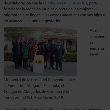
de colaboración con la
Fundación EMET Arco Iris
, para
fortalecer la atención jurídica directa de las mujeres
migrantes que llegan a las costas andaluzas con sus hijos o
en avanzado estado de gestación.
Este
convenio
se
enmarca
en el
Momento de la firma del Convenio entre
la Fundación Abogacía Española, el
Colegio de Abogados de Córdoba y la
Fundación EMET Arco Iris en 2019
“Proyecto Ödos”, una iniciativa dirigida por la Fundación