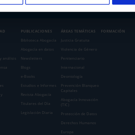
DAD
PUBLICACIONES
ÁREAS TEMÁTICAS
FORMACIÓN
Biblioteca Abogacía
Justicia Gratuita
Abogacía en datos
Violencia de Género
y análisis
Newsletters
Penitenciario
ensa
Blogs
Internacional
e-Books
Deontología
es
Estudios e Informes
Prevención Blanqueo
Capitales
 y
Revista Abogacía
Abogacía Innovación
Titulares del Día
(TIC)
Legislación Diaria
Protección de Datos
Derechos Humanos
Europa