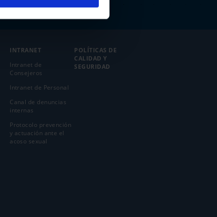
INTRANET
POLÍTICAS DE
CALIDAD Y
Intranet de
SEGURIDAD
Consejeros
Intranet de Personal
Canal de denuncias
internas
Protocolo prevención
y actuación ante el
acoso sexual