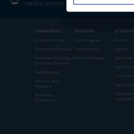
CONSEJO GENERAL
CONÓCENOS
SERVICIOS
ACTUALI
Consejo General
Para abogados
Noticias
Delegación Bruselas
Para colegios
Agenda
Fundación Abogacía y
Para ciudadanos
Opiniones 
Derechos Humanos
Sala de pr
RedAbogacía
Concursos
Ejercicio de la
Exposicion
Abogací­a
Especiales
Normativa
campañas
Profesional