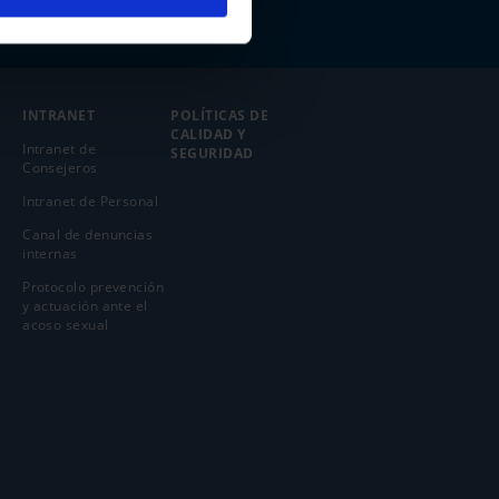
INTRANET
POLÍTICAS DE
CALIDAD Y
Intranet de
SEGURIDAD
Consejeros
Intranet de Personal
Canal de denuncias
internas
Protocolo prevención
y actuación ante el
acoso sexual