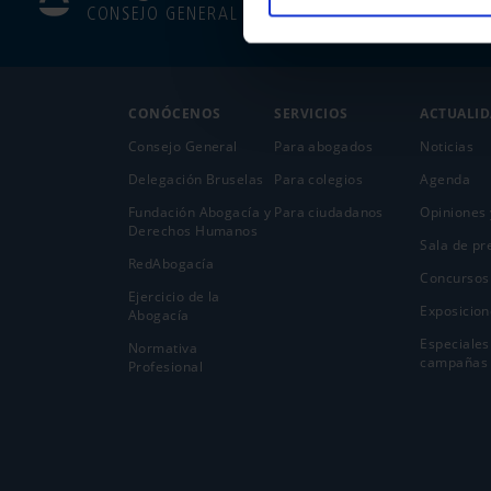
CONSEJO GENERAL
CONÓCENOS
SERVICIOS
ACTUALI
Consejo General
Para abogados
Noticias
Delegación Bruselas
Para colegios
Agenda
Fundación Abogacía y
Para ciudadanos
Opiniones 
Derechos Humanos
Sala de pr
RedAbogacía
Concursos
Ejercicio de la
Exposicion
Abogací­a
Especiales
Normativa
campañas
Profesional