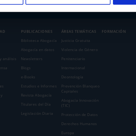
DAD
PUBLICACIONES
ÁREAS TEMÁTICAS
FORMACIÓN
Biblioteca Abogacía
Justicia Gratuita
Abogacía en datos
Violencia de Género
y análisis
Newsletters
Penitenciario
ensa
Blogs
Internacional
e-Books
Deontología
es
Estudios e Informes
Prevención Blanqueo
Capitales
 y
Revista Abogacía
Abogacía Innovación
Titulares del Día
(TIC)
Legislación Diaria
Protección de Datos
Derechos Humanos
Europa