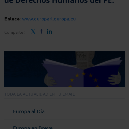
de Derechos Humanos del PE.
Enlace
:
www.europarl.europa.eu
Comparte:
TODA LA ACTUALIDAD EN TU EMAIL
Europa al Día
Europa en Breve