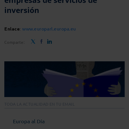
empresas de servicios de
inversión
Enlace
:
www.europarl.europa.eu
Comparte:
TODA LA ACTUALIDAD EN TU EMAIL
Europa al Día