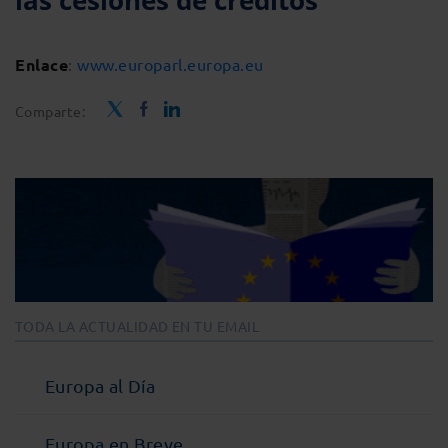
las cesiones de créditos
Enlace
:
www.europarl.europa.eu
Comparte:
TODA LA ACTUALIDAD EN TU EMAIL
Europa al Día
Europa en Breve