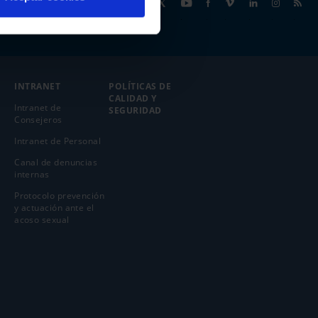
Síguenos
INTRANET
POLÍTICAS DE
CALIDAD Y
Intranet de
SEGURIDAD
Consejeros
Intranet de Personal
Canal de denuncias
internas
Protocolo prevención
y actuación ante el
acoso sexual