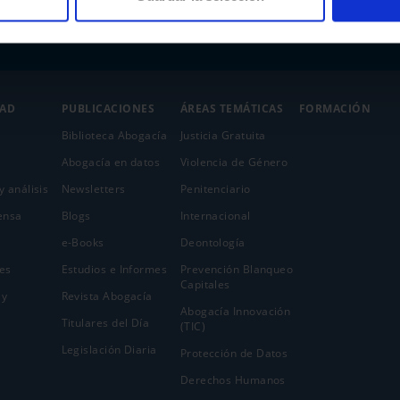
DAD
PUBLICACIONES
ÁREAS TEMÁTICAS
FORMACIÓN
Biblioteca Abogacía
Justicia Gratuita
Abogacía en datos
Violencia de Género
y análisis
Newsletters
Penitenciario
ensa
Blogs
Internacional
e-Books
Deontología
es
Estudios e Informes
Prevención Blanqueo
Capitales
 y
Revista Abogacía
Abogacía Innovación
Titulares del Día
(TIC)
Legislación Diaria
Protección de Datos
Derechos Humanos