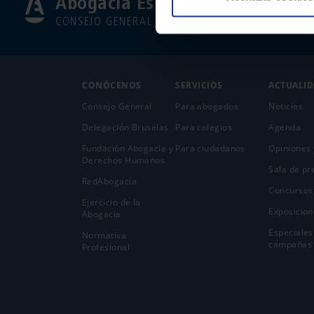
Abogacía Española
CONSEJO GENERAL
CONÓCENOS
SERVICIOS
ACTUALI
Consejo General
Para abogados
Noticias
Delegación Bruselas
Para colegios
Agenda
Fundación Abogacía y
Para ciudadanos
Opiniones 
Derechos Humanos
Sala de pr
RedAbogacía
Concursos
Ejercicio de la
Exposicion
Abogací­a
Especiales
Normativa
campañas
Profesional