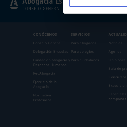
Abogacía Española
CONSEJO GENERAL
CONÓCENOS
SERVICIOS
ACTUALI
Consejo General
Para abogados
Noticias
Delegación Bruselas
Para colegios
Agenda
Fundación Abogacía y
Para ciudadanos
Opiniones 
Derechos Humanos
Sala de pr
RedAbogacía
Concursos
Ejercicio de la
Exposicion
Abogací­a
Especiales
Normativa
campañas
Profesional