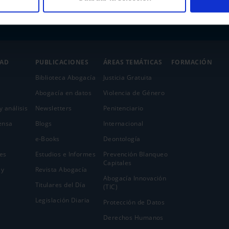
DAD
PUBLICACIONES
ÁREAS TEMÁTICAS
FORMACIÓN
Biblioteca Abogacía
Justicia Gratuita
Abogacía en datos
Violencia de Género
y análisis
Newsletters
Penitenciario
ensa
Blogs
Internacional
e-Books
Deontología
es
Estudios e Informes
Prevención Blanqueo
Capitales
 y
Revista Abogacía
Abogacía Innovación
Titulares del Día
(TIC)
Legislación Diaria
Protección de Datos
Derechos Humanos