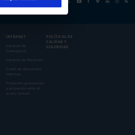
Síguenos
INTRANET
POLÍTICAS DE
CALIDAD Y
Intranet de
SEGURIDAD
Consejeros
Intranet de Personal
Canal de denuncias
internas
Protocolo prevención
y actuación ante el
acoso sexual