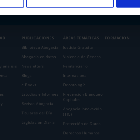
DAD
PUBLICACIONES
ÁREAS TEMÁTICAS
FORMACIÓN
Biblioteca Abogacía
Justicia Gratuita
Abogacía en datos
Violencia de Género
y análisis
Newsletters
Penitenciario
ensa
Blogs
Internacional
e-Books
Deontología
es
Estudios e Informes
Prevención Blanqueo
Capitales
 y
Revista Abogacía
Abogacía Innovación
Titulares del Día
(TIC)
Legislación Diaria
Protección de Datos
Derechos Humanos