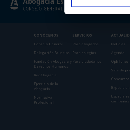
Abogacía Española
CONSEJO GENERAL
CONÓCENOS
SERVICIOS
ACTUALI
Consejo General
Para abogados
Noticias
Delegación Bruselas
Para colegios
Agenda
Fundación Abogacía y
Para ciudadanos
Opiniones 
Derechos Humanos
Sala de pr
RedAbogacía
Concursos
Ejercicio de la
Exposicion
Abogací­a
Especiales
Normativa
campañas
Profesional