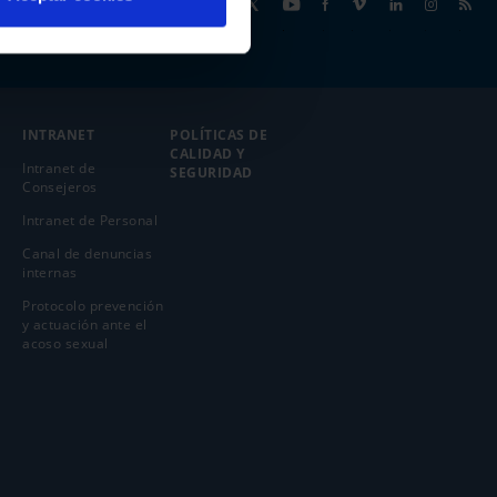
Síguenos
INTRANET
POLÍTICAS DE
CALIDAD Y
Intranet de
SEGURIDAD
Consejeros
Intranet de Personal
Canal de denuncias
internas
Protocolo prevención
y actuación ante el
acoso sexual