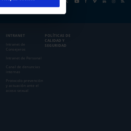
Síguenos
INTRANET
POLÍTICAS DE
CALIDAD Y
Intranet de
SEGURIDAD
Consejeros
Intranet de Personal
Canal de denuncias
internas
Protocolo prevención
y actuación ante el
acoso sexual