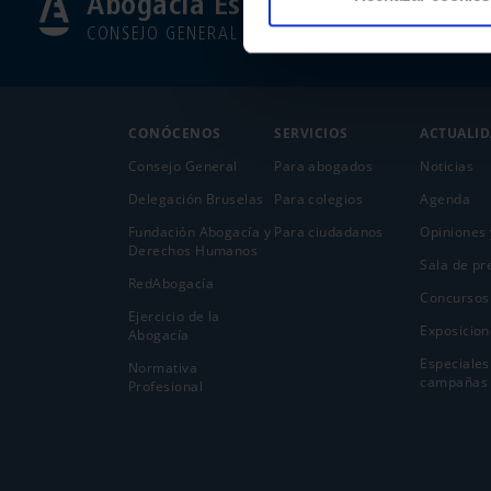
Abogacía Española
CONSEJO GENERAL
CONÓCENOS
SERVICIOS
ACTUALI
Consejo General
Para abogados
Noticias
Delegación Bruselas
Para colegios
Agenda
Fundación Abogacía y
Para ciudadanos
Opiniones 
Derechos Humanos
Sala de pr
RedAbogacía
Concursos
Ejercicio de la
Exposicion
Abogací­a
Especiales
Normativa
campañas
Profesional