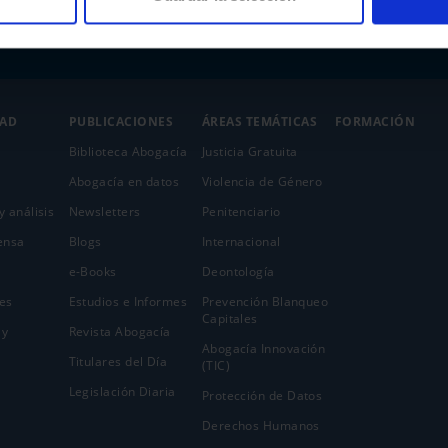
DAD
PUBLICACIONES
ÁREAS TEMÁTICAS
FORMACIÓN
Biblioteca Abogacía
Justicia Gratuita
Abogacía en datos
Violencia de Género
y análisis
Newsletters
Penitenciario
ensa
Blogs
Internacional
e-Books
Deontología
es
Estudios e Informes
Prevención Blanqueo
Capitales
 y
Revista Abogacía
Abogacía Innovación
Titulares del Día
(TIC)
Legislación Diaria
Protección de Datos
Derechos Humanos