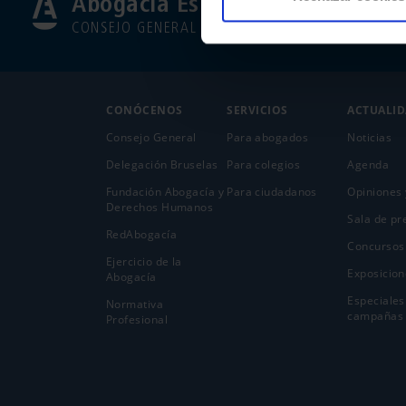
Abogacía Española
CONSEJO GENERAL
CONÓCENOS
SERVICIOS
ACTUALI
Consejo General
Para abogados
Noticias
Delegación Bruselas
Para colegios
Agenda
Fundación Abogacía y
Para ciudadanos
Opiniones 
Derechos Humanos
Sala de pr
RedAbogacía
Concursos
Ejercicio de la
Exposicion
Abogací­a
Especiales
Normativa
campañas
Profesional