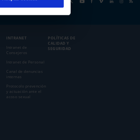
Síguenos
INTRANET
POLÍTICAS DE
CALIDAD Y
Intranet de
SEGURIDAD
Consejeros
Intranet de Personal
Canal de denuncias
internas
Protocolo prevención
y actuación ante el
acoso sexual