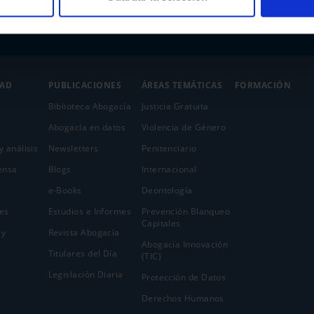
DAD
PUBLICACIONES
ÁREAS TEMÁTICAS
FORMACIÓN
Biblioteca Abogacía
Justicia Gratuita
Abogacía en datos
Violencia de Género
y análisis
Newsletters
Penitenciario
ensa
Blogs
Internacional
e-Books
Deontología
es
Estudios e Informes
Prevención Blanqueo
Capitales
 y
Revista Abogacía
Abogacía Innovación
Titulares del Día
(TIC)
Legislación Diaria
Protección de Datos
Derechos Humanos