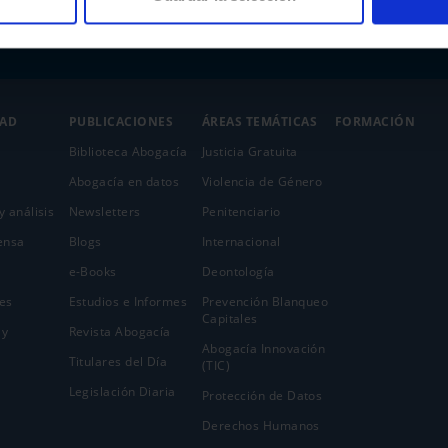
DAD
PUBLICACIONES
ÁREAS TEMÁTICAS
FORMACIÓN
Biblioteca Abogacía
Justicia Gratuita
Abogacía en datos
Violencia de Género
y análisis
Newsletters
Penitenciario
ensa
Blogs
Internacional
e-Books
Deontología
es
Estudios e Informes
Prevención Blanqueo
Capitales
 y
Revista Abogacía
Abogacía Innovación
Titulares del Día
(TIC)
Legislación Diaria
Protección de Datos
Derechos Humanos