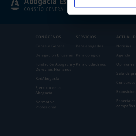
Abogacía Española
CONSEJO GENERAL
CONÓCENOS
SERVICIOS
ACTUALI
Consejo General
Para abogados
Noticias
Delegación Bruselas
Para colegios
Agenda
Fundación Abogacía y
Para ciudadanos
Opiniones 
Derechos Humanos
Sala de pr
RedAbogacía
Concursos
Ejercicio de la
Exposicion
Abogací­a
Especiales
Normativa
campañas
Profesional