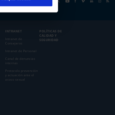
Síguenos
INTRANET
POLÍTICAS DE
CALIDAD Y
Intranet de
SEGURIDAD
Consejeros
Intranet de Personal
Canal de denuncias
internas
Protocolo prevención
y actuación ante el
acoso sexual