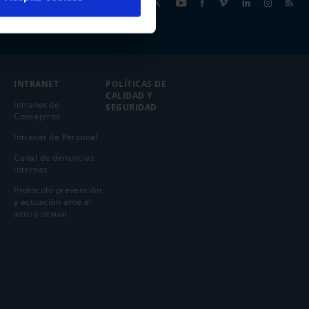
Síguenos
INTRANET
POLÍTICAS DE
CALIDAD Y
Intranet de
SEGURIDAD
Consejeros
Intranet de Personal
Canal de denuncias
internas
Protocolo prevención
y actuación ante el
acoso sexual