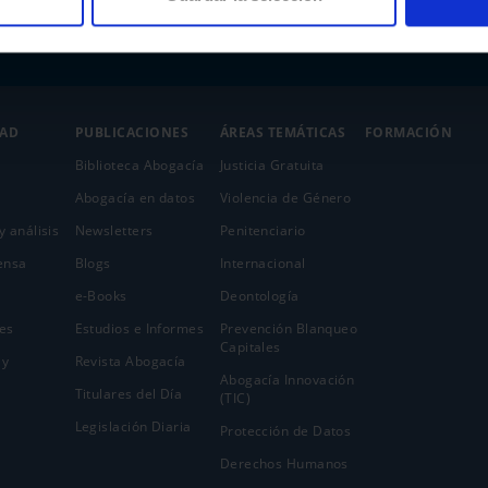
DAD
PUBLICACIONES
ÁREAS TEMÁTICAS
FORMACIÓN
Biblioteca Abogacía
Justicia Gratuita
Abogacía en datos
Violencia de Género
y análisis
Newsletters
Penitenciario
ensa
Blogs
Internacional
e-Books
Deontología
es
Estudios e Informes
Prevención Blanqueo
Capitales
 y
Revista Abogacía
Abogacía Innovación
Titulares del Día
(TIC)
Legislación Diaria
Protección de Datos
Derechos Humanos