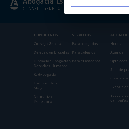
Abogacía Española
CONSEJO GENERAL
CONÓCENOS
SERVICIOS
ACTUALI
Consejo General
Para abogados
Noticias
Delegación Bruselas
Para colegios
Agenda
Fundación Abogacía y
Para ciudadanos
Opiniones 
Derechos Humanos
Sala de pr
RedAbogacía
Concursos
Ejercicio de la
Exposicion
Abogací­a
Especiales
Normativa
campañas
Profesional