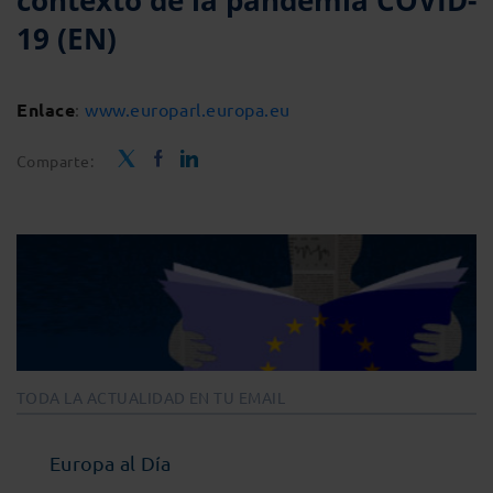
contexto de la pandemia COVID-
19 (EN)
Enlace
:
www.europarl.europa.eu
Comparte:
TODA LA ACTUALIDAD EN TU EMAIL
Europa al Día