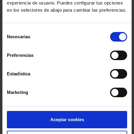
Representantes de
Mercado único:
experiencia de usuario. Puedes configurar tus opciones
los Estados
infracciones en
en los selectores de abajo para cambiar las preferencias.
miembros designan
materia de
a 14 jueces para el
servicios y
Selección
Necesarias
TGUE
facturación
de
consentimiento
electrónica
Preferencias
Estadística
Marketing
Aceptar cookies
Etiquetas más usadas