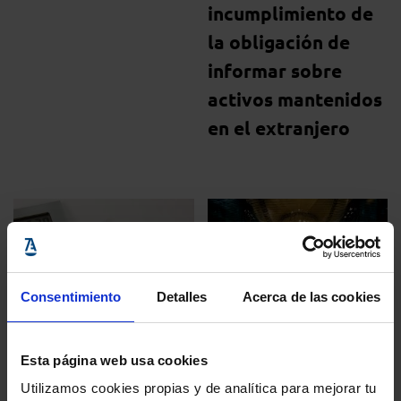
incumplimiento de
la obligación de
informar sobre
activos mantenidos
en el extranjero
Consentimiento
Detalles
Acerca de las cookies
Delegación Bruselas
Carta emplazamiento
Esta página web usa cookies
04 junio, 2019
11 junio, 2019
Utilizamos cookies propias y de analítica para mejorar tu