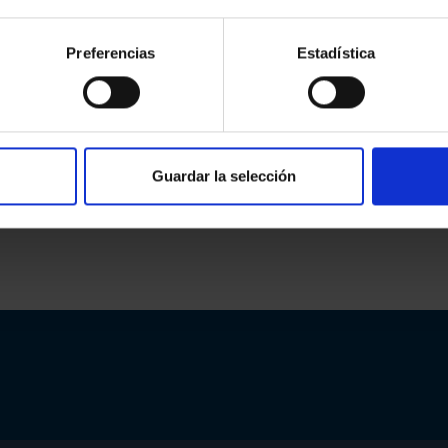
ediata del nuevo criterio de interpretación de la Direcció
Preferencias
Estadística
a los ciudadanos y a los abogados adscritos al Turno de Ofici
e ley para que el Turno de Oficio no esté sujeto a IVA
estación de Justicia Gratuita por su propia naturaleza 
Guardar la selección