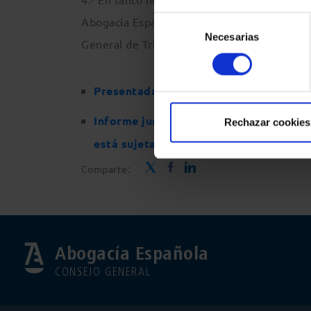
Selección
Abogacía Española reclama la suspensión inm
Necesarias
de
General de Tributos, para evitar perjuicios 
consentimiento
Presentadas cuatro proposiciones no d
Informe jurídico de la Abogacía: la pr
Rechazar cookies
está sujeta a IVA
Comparte:
Abogacía Española
CONSEJO GENERAL