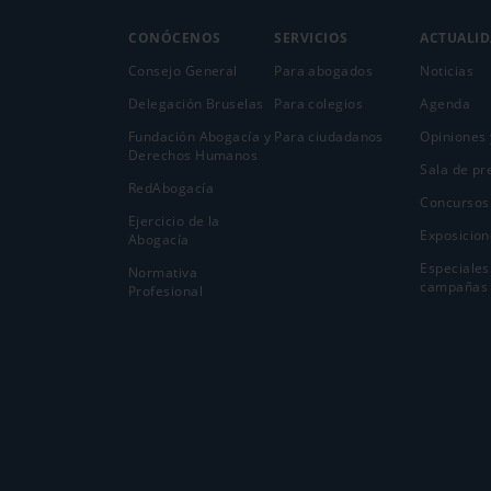
CONÓCENOS
SERVICIOS
ACTUALI
Consejo General
Para abogados
Noticias
Delegación Bruselas
Para colegios
Agenda
Fundación Abogacía y
Para ciudadanos
Opiniones 
Derechos Humanos
Sala de pr
RedAbogacía
Concursos
Ejercicio de la
Exposicion
Abogací­a
Especiales
Normativa
campañas
Profesional