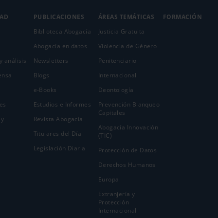
DAD
PUBLICACIONES
ÁREAS TEMÁTICAS
FORMACIÓN
Biblioteca Abogacía
Justicia Gratuita
Abogacía en datos
Violencia de Género
y análisis
Newsletters
Penitenciario
ensa
Blogs
Internacional
e-Books
Deontología
es
Estudios e Informes
Prevención Blanqueo
Capitales
 y
Revista Abogacía
Abogacía Innovación
Titulares del Día
(TIC)
Legislación Diaria
Protección de Datos
Derechos Humanos
Europa
Extranjería y
Protección
Internacional