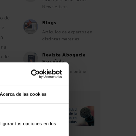
Newsletters
io de
Blogs
 de
Artículos de expertos en
un
distintas materias
ina
Revista Abogacía
no de
Española
Ahora también online
de
Acerca de las cookies
C-
Publicidad
ta al
figurar tus opciones en los