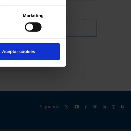
n
Marketing
o.
@Abogacia_es
no
Aceptar cookies
Síguenos