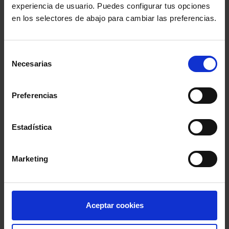
experiencia de usuario. Puedes configurar tus opciones
en los selectores de abajo para cambiar las preferencias.
Sala de Prensa
Selección
Necesarias
de
PUBLICACIONES PARA ESTAR AL DÍA
consentimiento
Newsletters
Preferencias
Suscríbete a nuestros Newsletters
Estadística
Blogs
Artículos de expertos en distintas materias
Marketing
Revista Abogacía Española
Ahora también online
Aceptar cookies