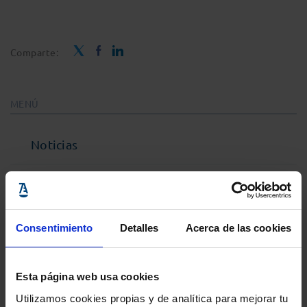
Comparte:
MENÚ
Noticias
Podcast Abogacía
Agenda
Consentimiento
Detalles
Acerca de las cookies
Entrevistas
Esta página web usa cookies
Utilizamos cookies propias y de analítica para mejorar tu
Opinión y análisis