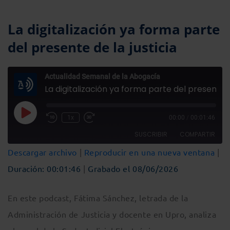
La digitalización ya forma parte
del presente de la justicia
Actualidad Semanal de la Abogacía
La digitalización ya forma parte del presente de la justicia
Reproducir
1x
00:00
/
00:01:46
Rebobinar
Fast
episodio
10
Forward
SUSCRIBIR
COMPARTIR
segundos
30
seconds
Descargar archivo
|
Reproducir en una nueva ventana
|
COMPARTIR
Duración: 00:01:46
|
Grabado el 08/06/2026
FEED RSS
ENLACE
En este podcast, Fátima Sánchez, letrada de la
INCRUSTAR
Administración de Justicia y docente en Upro, analiza