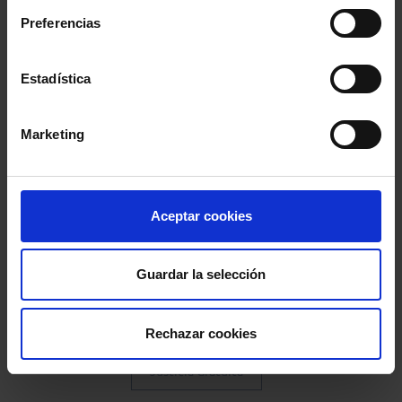
Preferencias
Etiquetas más usadas
Estadística
Comisión Europea
Marketing
Consejo General de la Abogacía Española
Aceptar cookies
Formación
UE
Guardar la selección
Colegio de Abogados de Madrid
Turno de Oficio
coronavirus
Parlamento Europeo
CGPJ
Rechazar cookies
Justicia Gratuita