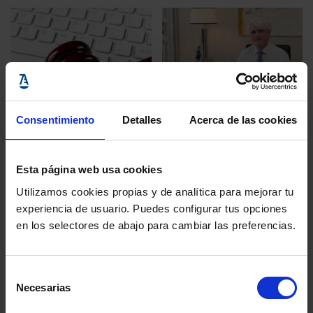
Opinión y Análisis
Consentimiento
Detalles
Acerca de las cookies
26 marzo, 2025
Opinión y Análisis
Una oportunidad
24 abril, 2025
Esta página web usa cookies
para la Justicia
Utilizamos cookies propias y de analítica para mejorar tu
Sentencias
experiencia de usuario. Puedes configurar tus opciones
laborales en 2024:
en los selectores de abajo para cambiar las preferencias.
luces y sombras en
la doctrina judicial
Selección
Necesarias
de
consentimiento