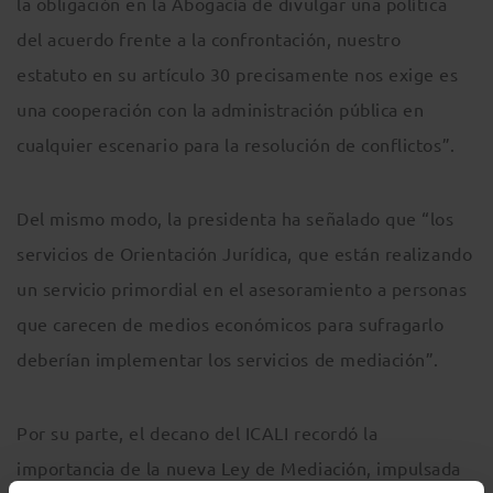
la obligación en la Abogacía de divulgar una política
del acuerdo frente a la confrontación, nuestro
estatuto en su artículo 30 precisamente nos exige es
una cooperación con la administración pública en
cualquier escenario para la resolución de conflictos”.
Del mismo modo, la presidenta ha señalado que “los
servicios de Orientación Jurídica, que están realizando
un servicio primordial en el asesoramiento a personas
que carecen de medios económicos para sufragarlo
deberían implementar los servicios de mediación”.
Por su parte, el decano del ICALI recordó la
importancia de la nueva Ley de Mediación, impulsada