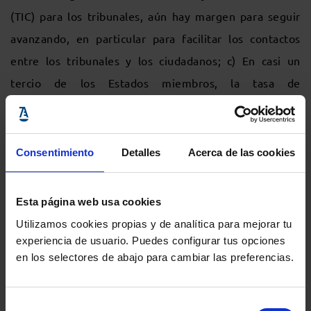
(TIC) para los tribunales, aún hay margen para seguir
avanzando, en particular para facilitar los contactos
entre los tribunales y los ciudadanos; c) En casi un
tercio de los Estados miembros, la tasa de
participación de los jueces en actividades de formación
continua en Derecho de la UE se sitúa por encima del
50 %. Puede acceder al cuadro de indicadores
Consentimiento
Detalles
Acerca de las cookies
completo
aquí
.
Esta página web usa cookies
Comparte:
Utilizamos cookies propias y de analítica para mejorar tu
experiencia de usuario. Puedes configurar tus opciones
en los selectores de abajo para cambiar las preferencias.
MENÚ
Noticias
Selección