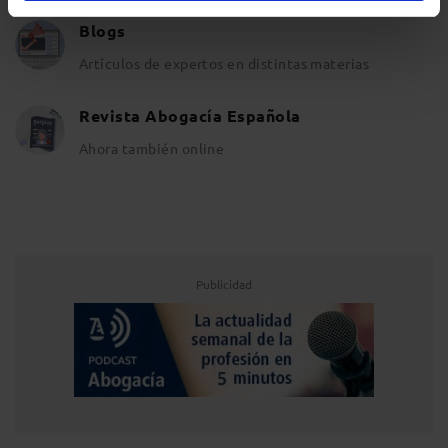
Blogs
Artículos de expertos en distintas materias
Revista Abogacía Española
Ahora también online
Publicidad