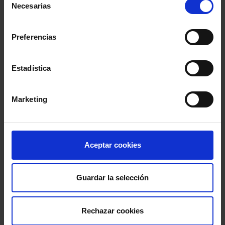
Necesarias
de
consentimiento
Podcast Abogacía
Preferencias
Agenda
Estadística
Entrevistas
Marketing
Opinión y análisis
Sala de Prensa
Aceptar cookies
PUBLICACIONES PARA ESTAR AL DÍA
Guardar la selección
Newsletters
Rechazar cookies
Suscríbete a nuestros Newsletters