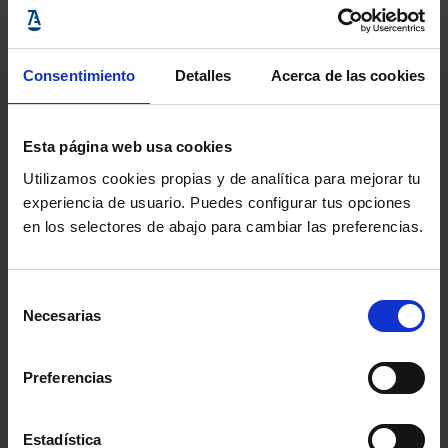
parte, el
abogado
Consentimiento
Detalles
Acerca de las cookies
Samuel
Parra
ha
Esta página web usa cookies
Utilizamos cookies propias y de analítica para mejorar tu
experiencia de usuario. Puedes configurar tus opciones
Samuel Parra
en los selectores de abajo para cambiar las preferencias.
realizado una presentación eminentemente práctica.
Selección
Partiendo de la base de que “no existe la seguridad
Necesarias
de
informática al 100%” y de que es posible que
consentimiento
recibamos algún ciberataque, lo importante es “estar
Preferencias
lo mejor preparados para afrontar los efectos del
ataque”. Tras explicar cómo funciona un ataque
Estadística