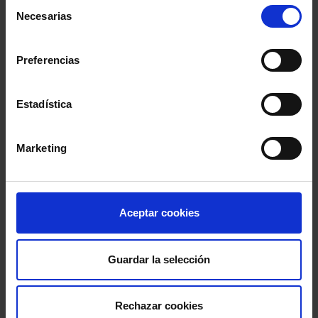
Selección
Noticias
Necesarias
de
consentimiento
Podcast Abogacía
Preferencias
Agenda
Estadística
Entrevistas
Marketing
Opinión y análisis
Sala de Prensa
Aceptar cookies
Guardar la selección
PUBLICACIONES PARA ESTAR AL DÍA
Newsletters
Rechazar cookies