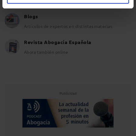
Suscríbete a nuestros Newsletters
Blogs
Artículos de expertos en distintas materias
Revista Abogacía Española
Ahora también online
Publicidad