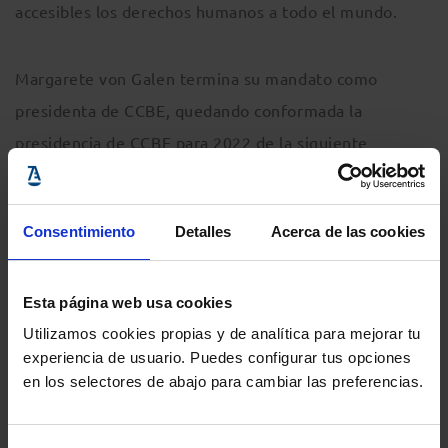
accesibles los derechos humanos a todo el mundo.
Margarete von Galen termina su mandato como
presidenta de CCBE, quedando conformada la
presidencia de CCBE para 2022 de la siguiente
manera: James Mc Guill (Irlanda),presidente de CCBE,
Panagiotis Perakis (Grecia), vicepresidente primero,
Consentimiento
Detalles
Acerca de las cookies
Dominique Schupp (Suiza), vicepresidente segundo y
Thierry Wickers (Francia) vicepresidente tercero.
Esta página web usa cookies
Comparte:
Utilizamos cookies propias y de analítica para mejorar tu
experiencia de usuario. Puedes configurar tus opciones
en los selectores de abajo para cambiar las preferencias.
MENÚ