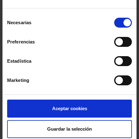
por territorios y permitir “que se apliquen de manera
proporcional, ponderada, e inteligente, según la
Selección
necesidad en cada región”.
Necesarias
de
consentimiento
De lo contrario, se genera “una desigualdad y
Preferencias
discriminación entre ciudadanos del mismo país” y
Estadística
“nos podemos encontrar con un escenario de
contradicciones judiciales que se prologarían hasta
Marketing
llegar a una solución central, con un pronunciamiento
del Tribunal Supremo o Tribunal Constitucional”,
concluye.
Aceptar cookies
Comparte:
Guardar la selección