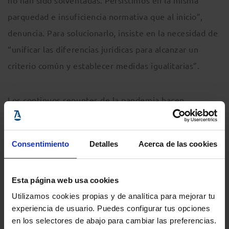
no han sido solventadas. Persistimos en la misma
parquedad e insuficiencia normativa que al inicio”,
denuncia. Para solucionarlo, insiste en la necesidad de
“unificar las diferencias jurídicas para alcanzar un
criterio común y establecer medidas igualitarias”.
Los continuos repuntes de la pandemia hacen
fundamental “que exista una estrategia nacional que
implante medidas, criterios, protocolos y planes de
Consentimiento
Detalles
Acerca de las cookies
actuación que de amparo jurídico a todas las
comunidades autónomas”, algo que, siendo una
Esta página web usa cookies
cuestión de Estado, “corresponde a este último
Utilizamos cookies propias y de analítica para mejorar tu
adoptar”, incide Antonio Benítez. Estos criterios
experiencia de usuario. Puedes configurar tus opciones
deben tener en cuenta la situación pandémica desigual
en los selectores de abajo para cambiar las preferencias.