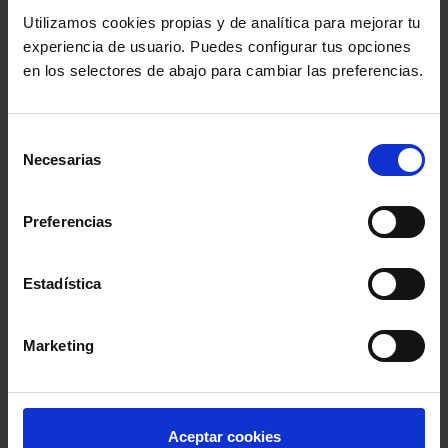
Utilizamos cookies propias y de analítica para mejorar tu
experiencia de usuario. Puedes configurar tus opciones
Fuente:
en los selectores de abajo para cambiar las preferencias.
https://www.ccbe.eu/fileadmin/speciality_distributio
Selección
Comparte:
Necesarias
de
consentimiento
Preferencias
MENÚ
Noticias
Estadística
Podcast Abogacía
Marketing
Agenda
Aceptar cookies