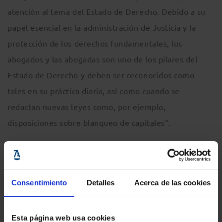
atención al tema del Estado de Derecho. Debido a su
papel esencial en la administración de Justicia y la
protección de los derechos fundamentales, los
abogados y las abogadas son uno de los pilares del
Estado de Derecho y deben ser reconocidos como
tales en su práctica diaria, así como cuando se
redactan nuevas leyes como, por ejemplo,
disposiciones sobre blanqueo de capitales”.
Puede acceder a la entrevista de la nueva Presidenta
de CCBE, en donde detalla sus prioridades, a través
Consentimiento
Detalles
Acerca de las cookies
del siguiente
enlace
.
Esta página web usa cookies