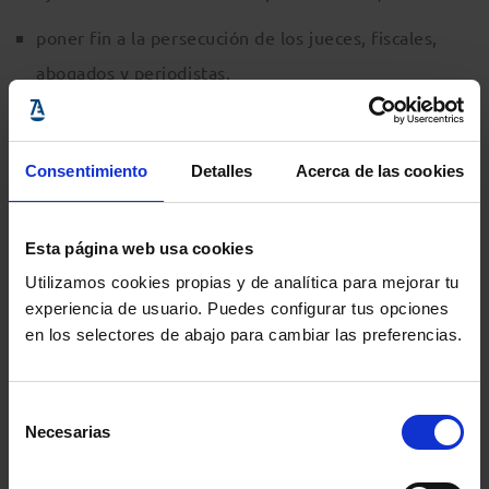
poner fin a la persecución de los jueces, fiscales,
abogados y periodistas.
Declaración completa en Inglés
Consentimiento
Detalles
Acerca de las cookies
Declaración completa en Francés
Esta página web usa cookies
CONTEXTO
Utilizamos cookies propias y de analítica para mejorar tu
experiencia de usuario. Puedes configurar tus opciones
en los selectores de abajo para cambiar las preferencias.
En julio de 2016, el CCBE emitió un comunicado
expresando su preocupación por la situación en
Turquía tras el intento de golpe del 15 de julio. Desde
Selección
Necesarias
de
entonces, el CCBE está vigilando de cerca los
consentimiento
acontecimientos en Turquía y emitió otra declaración