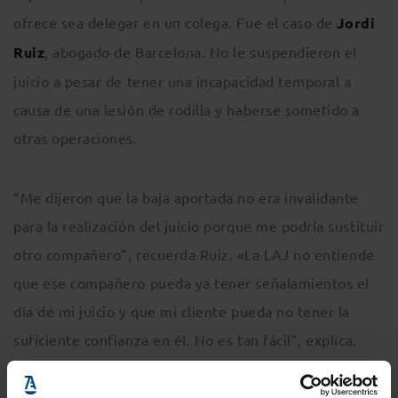
ofrece sea delegar en un colega. Fue el caso de
Jordi
Ruiz
, abogado de Barcelona. No le suspendieron el
juicio a pesar de tener una incapacidad temporal a
causa de una lesión de rodilla y haberse sometido a
otras operaciones.
“Me dijeron que la baja aportada no era invalidante
para la realización del juicio porque me podría sustituir
otro compañero”, recuerda Ruiz. «La LAJ no entiende
que ese compañero pueda ya tener señalamientos el
día de mi juicio y que mi cliente pueda no tener la
suficiente confianza en él. No es tan fácil”, explica.