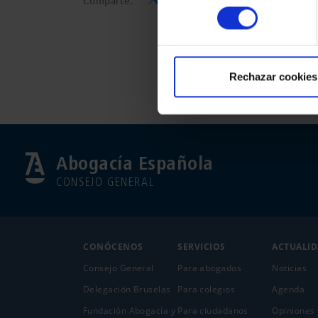
Comparte:
consentimiento
Rechazar cookies
Abogacía Española
CONSEJO GENERAL
CONÓCENOS
SERVICIOS
ACTUALI
Consejo General
Para abogados
Noticias
Delegación Bruselas
Para colegios
Agenda
Fundación Abogacía y
Para ciudadanos
Opiniones 