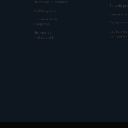
Derechos Humanos
Sala de pr
RedAbogacía
Concursos
Ejercicio de la
Exposicion
Abogací­a
Especiales
Normativa
campañas
Profesional