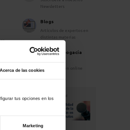
Newsletters
Blogs
Artículos de expertos en
distintas materias
tre
cia.
Revista Abogacía
Española
Ahora también online
ue
Acerca de las cookies
o a
Publicidad
figurar tus opciones en los
a este
Marketing