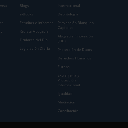
ensa
Blogs
Internacional
e-Books
Deontología
es
Estudios e Informes
Prevención Blanqueo
Capitales
 y
Revista Abogacía
Abogacía Innovación
Titulares del Día
(TIC)
Legislación Diaria
Protección de Datos
Derechos Humanos
Europa
Extranjería y
Protección
Internacional
Igualdad
Mediación
Conciliación