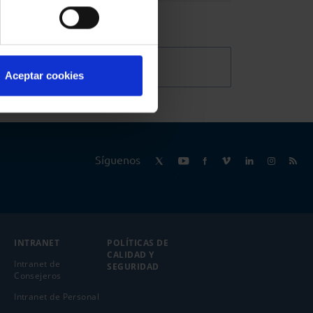
@Abogacia_es
Aceptar cookies
Síguenos
INTRANET
POLÍTICAS DE
CALIDAD Y
Intranet de
SEGURIDAD
Consejeros
Intranet de Personal