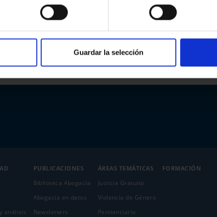
Guardar la selección
DAD
PUBLICACIONES
ÁREAS TEMÁTICAS
FORMACIÓN
Biblioteca Abogacía
Justicia Gratuita
Abogacía en datos
Violencia de Género
y análisis
Newsletters
Penitenciario