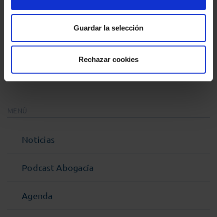
que está previsto recuperar las reuniones con el
Ministerio una vez transcurra la Semana Santa.
Guardar la selección
Rechazar cookies
Comparte:
MENÚ
Noticias
Podcast Abogacía
Agenda