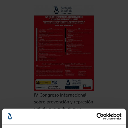
IV Congreso Internacional
sobre prevención y represión
del blanqueo de dinero
La cuota se abonará mediante transferencia o ingreso
en la cuentade la USC número 0049 2584 90