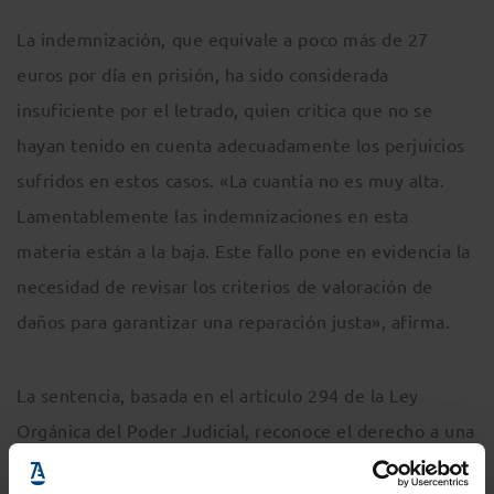
La indemnización, que equivale a poco más de 27
euros por día en prisión, ha sido considerada
insuficiente por el letrado, quien critica que no se
hayan tenido en cuenta adecuadamente los perjuicios
sufridos en estos casos. «La cuantía no es muy alta.
Lamentablemente las indemnizaciones en esta
materia están a la baja. Este fallo pone en evidencia la
necesidad de revisar los criterios de valoración de
daños para garantizar una reparación justa», afirma.
La sentencia, basada en el artículo 294 de la Ley
Orgánica del Poder Judicial, reconoce el derecho a una
compensación a las personas que hayan sufrido prisión