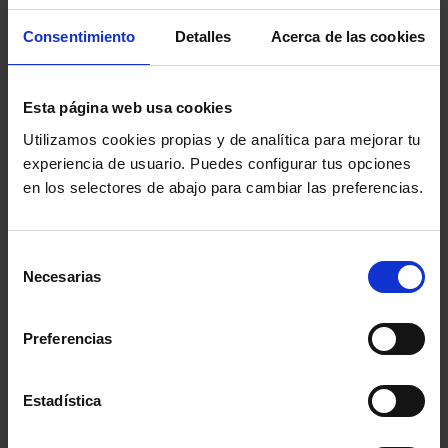
preventiva y posteriormente sean absueltas o
Consentimiento
Detalles
Acerca de las cookies
sobreseídas. «El derecho fundamental vulnerado, y
que consideramos no ha sido plenamente reparado, es
el derecho a la libertad, el cual se ve gravemente
Esta página web usa cookies
afectado cuando una persona es enviada a prisión por
Utilizamos cookies propias y de analítica para mejorar tu
experiencia de usuario. Puedes configurar tus opciones
hechos en los que no tiene ninguna responsabilidad.
en los selectores de abajo para cambiar las preferencias.
Esta situación se agrava aún más al tratarse de una
prisión sufrida en el extranjero, resultado de una
Selección
Orden Europea de Detención».
Necesarias
de
consentimiento
El fallo aún puede ser recurrido en casación.
Preferencias
Comparte:
Estadística