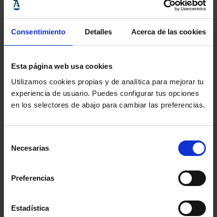
Asimismo, acudirán ilustres juristas del Consejo
General del Poder Judicial, Tribunal Supremo, Tribunal
Consentimiento
Detalles
Acerca de las cookies
Constitucional, Consejo de Estado, Fiscalía, Audiencias,
Parlamentarios, Rectores de Universidad, Letrados y
Esta página web usa cookies
Procuradores de los más prestigiosos despachos,
Utilizamos cookies propias y de analítica para mejorar tu
máximos representantes de la Universidad, de la
experiencia de usuario. Puedes configurar tus opciones
en los selectores de abajo para cambiar las preferencias.
política, así como de la sociedad y del mundo
empresarial.
Selección
Necesarias
de
Al finalizar el acto
José Boada Bravo
, presidente de
consentimiento
Grupo Pelayo, convocará la XXV Edición del Premio
Preferencias
Pelayo para Juristas de Reconocido Prestigio.
Estadística
Comparte: