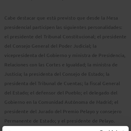
Cabe destacar que está previsto que desde la Mesa
presidencial participen las siguientes personalidades:
el presidente del Tribunal Constitucional; el presidente
del Consejo General del Poder Judicial; la
vicepresidenta del Gobierno y ministra de Presidencia,
Relaciones con las Cortes e Igualdad; la ministra de
Justicia; la presidenta del Consejo de Estado; la
presidenta del Tribunal de Cuentas; la fiscal General
del Estado; el defensor del Pueblo; el delegado del
Gobierno en la Comunidad Autónoma de Madrid; el
presidente del Jurado del Premio Pelayo y consejero
Permanente de Estado; y el presidente de Pelayo.