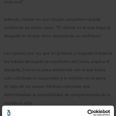
vista oral”.
Además, insiste en que ningún compañero puede
sustituirle en estos casos. “El cliente es el que elige al
abogado en el que tiene depositada su confianza”.
Las razones por las que en primera y segunda instancia
les habían denegado la repetición del juicio, explica el
abogado, fueron la poca antelación con la que había
sido solicitada la suspensión y la omisión en el parte
de baja de las causas médicas concretas que
determinaban la imposibilidad de comparecencia de la
letrada al acto.