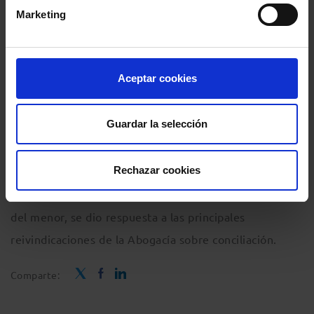
Marketing
La suspensión de vistas y señalamientos por
enfermedad y nacimiento era una
reclamación
Aceptar cookies
histórica de la Abogacía
, que llevaba tiempo exigiendo
que se regulara para
evitar que dependiera de la
Guardar la selección
discrecionalidad de los jueces
. Con la aprobación de
este Real Decreto, que establece no solo la suspensión
Rechazar cookies
de juicios y plazos por enfermedad del abogado, sino
también de sus familiares y por nacimiento y cuidado
del menor, se dio respuesta a las principales
reivindicaciones de la Abogacía sobre conciliación.
Comparte: