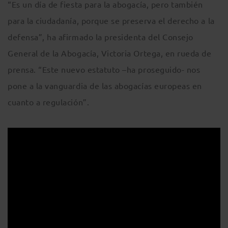
“Es un día de fiesta para la abogacía, pero también
para la ciudadanía, porque se preserva el derecho a la
defensa”, ha afirmado la presidenta del Consejo
General de la Abogacía, Victoria Ortega, en rueda de
prensa. “Este nuevo estatuto –ha proseguido- nos
pone a la vanguardia de las abogacías europeas en
cuanto a regulación”.