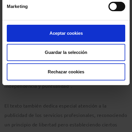
aludidas quejas se refieren tanto al retraso
Marketing
injustificado y reiterado en juzgados y tribunales como
a los casos en que se exponen conductas que hayan
coartado la libertad o independencia de los abogados o
Aceptar cookies
abogadas. La norma vigente no establecía los cauces
necesarios para que las reclamaciones alcanzasen al
Guardar la selección
órgano de gobierno de los jueces. Alonso ha celebrado
“que la abogacía tenga acción directa ante el poder
Rechazar cookies
judicial frente a vulneraciones de respeto,
independencia y puntualidad”.
El texto también dedica especial atención a la
publicidad de los servicios profesionales, reconociendo
un principio de libertad pero estableciendo ciertos