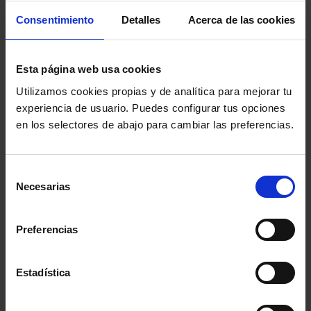
Consentimiento
Detalles
Acerca de las cookies
La apertura de la nueva sede también traerá consigo
ventajas importantes para los ciudadanos, como son el
Esta página web usa cookies
Servicio de Orientación Jurídica, un Centro de
Utilizamos cookies propias y de analítica para mejorar tu
Mediación y un espacio para la formación jurídica del
experiencia de usuario. Puedes configurar tus opciones
en los selectores de abajo para cambiar las preferencias.
ciudadano dirigido, especialmente, para personas
mayores, con el programa “conoce tus derechos”.
Selección
Necesarias
de
La atención a los colegiados y ciudadanos se prestará
consentimiento
en horario de 9.00 a 17.00.
Preferencias
Comparte:
Estadística
MENÚ