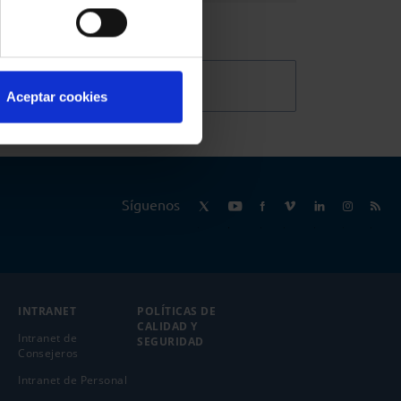
@Abogacia_es
Aceptar cookies
Síguenos
INTRANET
POLÍTICAS DE
CALIDAD Y
Intranet de
SEGURIDAD
Consejeros
Intranet de Personal