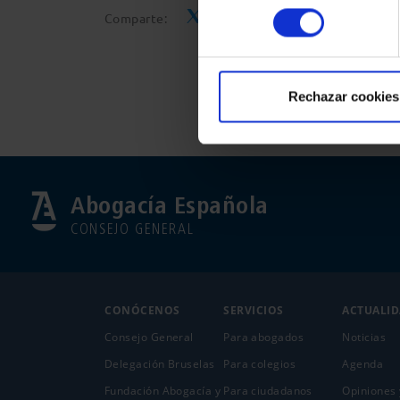
consentimiento
Comparte:
Rechazar cookies
Abogacía Española
CONSEJO GENERAL
CONÓCENOS
SERVICIOS
ACTUALI
Consejo General
Para abogados
Noticias
Delegación Bruselas
Para colegios
Agenda
Fundación Abogacía y
Para ciudadanos
Opiniones 