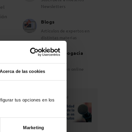
Newsletters
el
sión
Blogs
Artículos de expertos en
distintas materias
Revista Abogacía
 de la
Española
las
Ahora también online
Acerca de las cookies
 marzo
Publicidad
figurar tus opciones en los
Marketing