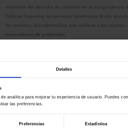
evolución del derecho de consumo en la jurisprudencia d
Tribunal Supremo, la ejecución hipotecaria desde una vi
de conjunto, la problemática que conlleva o los sujetos
merecedores de protección.
tarán temas que se han convertido en verdaderos problemas
darios del drama, los fiadores e hipotecantes no deudores; 
Detalles
s
 de las Jornadas y facilidades de inscripción hasta el 1 de
 de analítica para mejorar tu experiencia de usuario. Puedes con
biar las preferencias.
y protección del consumidor
Preferencias
Estadística