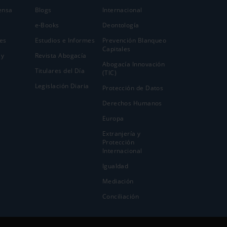
ensa
Blogs
Internacional
e-Books
Deontología
es
Estudios e Informes
Prevención Blanqueo
Capitales
 y
Revista Abogacía
Abogacía Innovación
Titulares del Día
(TIC)
Legislación Diaria
Protección de Datos
Derechos Humanos
Europa
Extranjería y
Protección
Internacional
Igualdad
Mediación
Conciliación