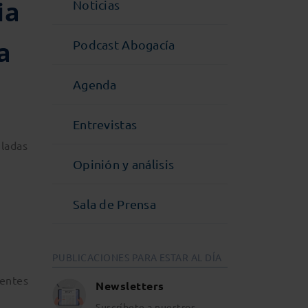
ia
Noticias
a
Podcast Abogacía
Agenda
Entrevistas
uladas
Opinión y análisis
Sala de Prensa
PUBLICACIONES PARA ESTAR AL DÍA
rentes
Newsletters
a
Suscríbete a nuestros