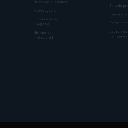
Derechos Humanos
Sala de pr
RedAbogacía
Concursos
Ejercicio de la
Exposicion
Abogací­a
Especiales
Normativa
campañas
Profesional