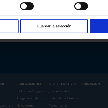
Guardar la selección
DAD
PUBLICACIONES
ÁREAS TEMÁTICAS
FORMACIÓN
Biblioteca Abogacía
Justicia Gratuita
Abogacía en datos
Violencia de Género
y análisis
Newsletters
Penitenciario