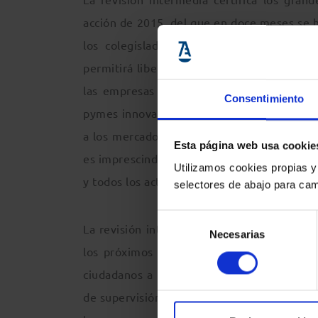
acción de 2015, del que en doce meses se h
los colegisladores convinieron en princi
permitirá liberar capacidad en los balances
las empresas de crecimiento rápido. La ref
Consentimiento
pymes innovadoras. Además, el año pasado a
a los mercados públicos, en especial para 
Esta página web usa cookie
es imprescindible contar con el apoyo abs
Utilizamos cookies propias y
y todos los actores del mercado.
selectores de abajo para cam
Selección
La revisión intermedia también establece e
Necesarias
de
los próximos meses y que incluyen un pro
consentimiento
ciudadanos a financiar su jubilación. La C
de supervisión de los mercados de capitale