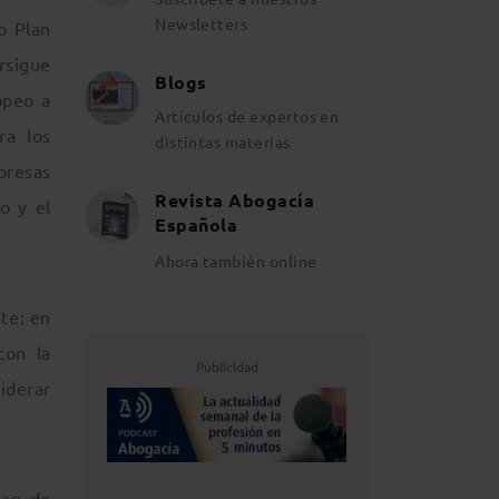
Newsletters
o Plan
rsigue
Blogs
opeo a
Artículos de expertos en
ra los
distintas materias
presas
Revista Abogacía
o y el
Española
Ahora también online
te: en
con la
Publicidad
iderar
lan de