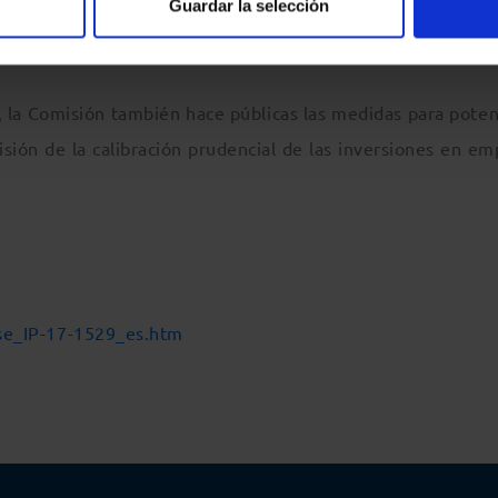
 empresas de servicios de inversión, se aproveche el poten
Guardar la selección
ersión sostenible.
, la Comisión también hace públicas las medidas para potenc
isión de la calibración prudencial de las inversiones en e
ase_IP-17-1529_es.htm