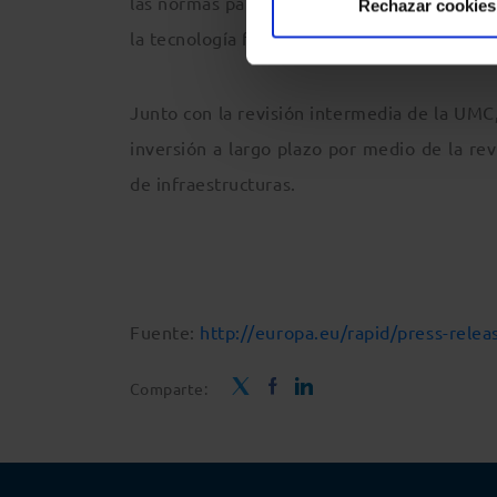
las normas para las pymes que cotizan y las
Rechazar cookies
la tecnología financiera y se fomente la inv
Junto con la revisión intermedia de la UMC
inversión a largo plazo por medio de la rev
de infraestructuras.
Fuente:
http://europa.eu/rapid/press-rele
Comparte: