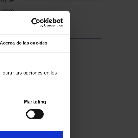
y poco
zación
gares y
@Abogacia_es
ión en
Acerca de las cookies
acceso
lidad,
embros
figurar tus opciones en los
cer en
Marketing
 a los
 marco
dad de