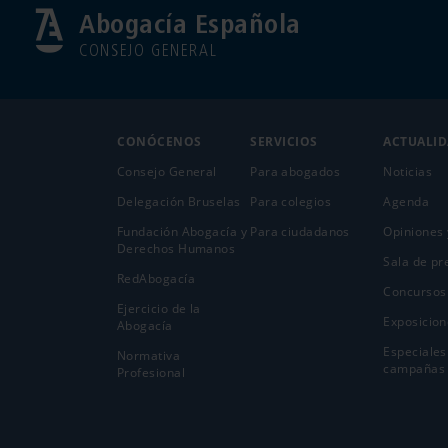
Abogacía Española
CONSEJO GENERAL
CONÓCENOS
SERVICIOS
ACTUALI
Consejo General
Para abogados
Noticias
Delegación Bruselas
Para colegios
Agenda
Fundación Abogacía y
Para ciudadanos
Opiniones 
Derechos Humanos
Sala de pr
RedAbogacía
Concursos
Ejercicio de la
Exposicion
Abogací­a
Especiales
Normativa
campañas
Profesional