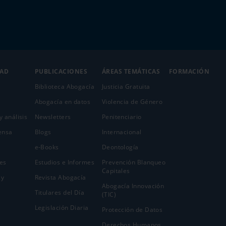
DAD
PUBLICACIONES
ÁREAS TEMÁTICAS
FORMACIÓN
Biblioteca Abogacía
Justicia Gratuita
Abogacía en datos
Violencia de Género
y análisis
Newsletters
Penitenciario
ensa
Blogs
Internacional
e-Books
Deontología
es
Estudios e Informes
Prevención Blanqueo
Capitales
 y
Revista Abogacía
Abogacía Innovación
Titulares del Día
(TIC)
Legislación Diaria
Protección de Datos
Derechos Humanos