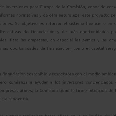
de Inversiones para Europa de la Comisión, conocido com
eformas normativas y de otra naturaleza, este proyecto pe
siones. Su objetivo es reforzar el sistema financiero eur
alternativas de financiación y de más oportunidades pa
nales. Para las empresas, en especial las pymes y las em
más oportunidades de financiación, como el capital riesg
 financiación sostenible y respetuosa con el medio ambien
ero comienza a ayudar a los inversores concienciados 
 empresas afines, la Comisión tiene la firme intención de l
esta tendencia.
des avances realizados hasta ahora en la aplicación del P