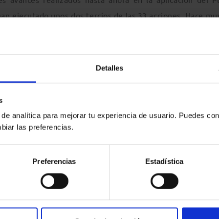
an ejecutado unos dos tercios de las 33 acciones. Hace mu
pio en dos propuestas importantes. El paquete de tituli
 de los bancos y generar financiación adicional para los ho
orma de los fondos de capital riesgo facilitará la invers
Detalles
cordamos el nuevo régimen del folleto, que facilitará el 
las pymes. No obstante, para que la UMC pueda ser una rea
s
oluto y continuado del Parlamento Europeo, los Estados Mi
 de analítica para mejorar tu experiencia de usuario. Puedes con
biar las preferencias.
l calendario para las nuevas acciones que se darán a cono
Preferencias
Estadística
ducto paneuropeo de pensiones individuales para ayudar
omisión continuará asimismo sus esfuerzos para reforzar el
s integrados de manera que se incremente la proporcionali