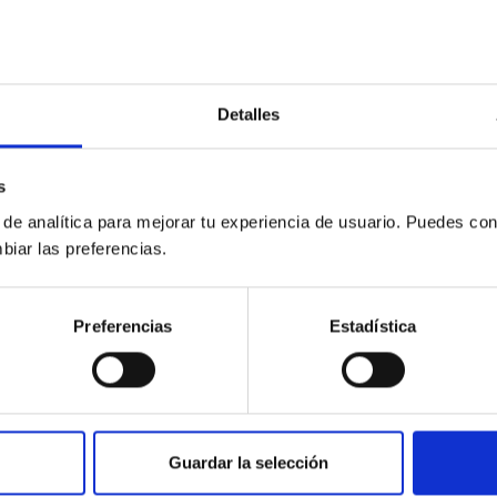
 la Agencia Tributaria que supone gravar con IVA al turno d
de la Mesa del Congreso ha denunciado que existe una
Detalles
 y el de Hacienda en cuanto a la interpretación que se hace 
ños retira la exención de pago del IVA en el turno de oficio
s
 de analítica para mejorar tu experiencia de usuario. Puedes con
DA
biar las preferencias.
da haga una nueva interpretación que supone un varapalo
oda España. Pedimos al Gobierno que articule una solución
Preferencias
Estadística
jurídica, que nos parece discutible, sea absolutamente neu
mos poner una carga añadida cuando no están percibiendo 
recen por este servicio», ha espetado Prendes al término 
Guardar la selección