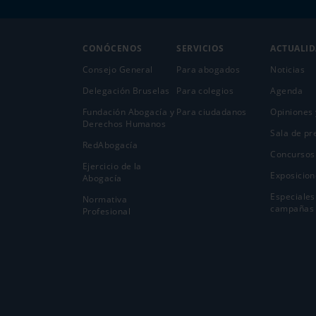
CONÓCENOS
SERVICIOS
ACTUALI
Consejo General
Para abogados
Noticias
Delegación Bruselas
Para colegios
Agenda
Fundación Abogacía y
Para ciudadanos
Opiniones 
Derechos Humanos
Sala de pr
RedAbogacía
Concursos
Ejercicio de la
Exposicion
Abogací­a
Especiales
Normativa
campañas
Profesional