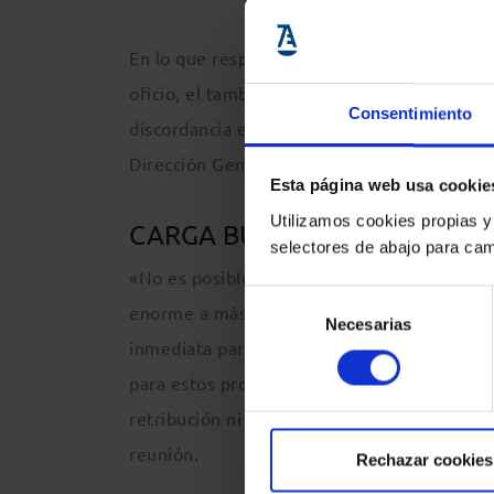
En lo que respecta al cambio de criterio de
oficio, el también vicepresidente primero 
Consentimiento
discordancia entre el Ministerio de Justicia
Dirección General de Tributos, que tras 30 a
Esta página web usa cookie
Utilizamos cookies propias y
CARGA BUROCRÁTICA AÑADI
selectores de abajo para cam
«No es posible que el Ministerio de Hacien
Selección
enorme a más de 45.000 profesionales en t
Necesarias
de
inmediata para que la nueva interpretación 
consentimiento
para estos profesionales a los que no pode
retribución ni pagos que creemos que se me
reunión.
Rechazar cookies