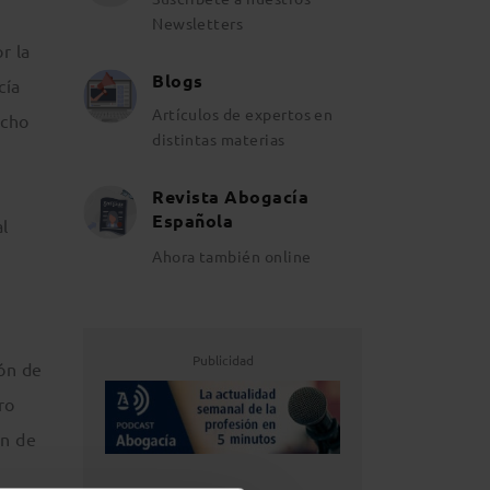
Newsletters
r la
Blogs
cía
Artículos de expertos en
acho
distintas materias
Revista Abogacía
Española
al
Ahora también online
Publicidad
ión de
ro
ón de