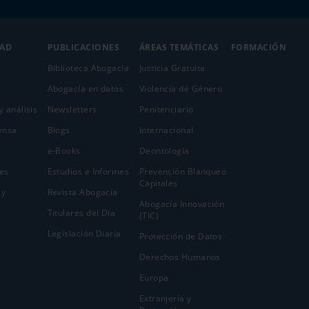
DAD
PUBLICACIONES
ÁREAS TEMÁTICAS
FORMACIÓN
Biblioteca Abogacía
Justicia Gratuita
Abogacía en datos
Violencia de Género
y análisis
Newsletters
Penitenciario
ensa
Blogs
Internacional
e-Books
Deontología
es
Estudios e Informes
Prevención Blanqueo
Capitales
 y
Revista Abogacía
Abogacía Innovación
Titulares del Día
(TIC)
Legislación Diaria
Protección de Datos
Derechos Humanos
Europa
Extranjería y