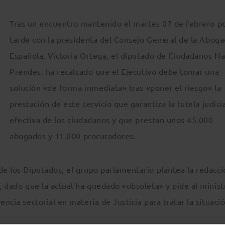
Tras un encuentro mantenido el martes 07 de febrero po
tarde con la presidenta del Consejo General de la Aboga
Española, Victoria Ortega, el diputado de Ciudadanos N
Prendes, ha recalcado que el Ejecutivo debe tomar una
solución «de forma inmediata» tras «poner el riesgo» la
prestación de este servicio que garantiza la tutela judici
efectiva de los ciudadanos y que prestan unos 45.000
abogados y 11.000 procuradores.
de los Diputados, el grupo parlamentario plantea la redacc
a, dado que la actual ha quedado «obsoleta» y pide al minist
encia sectorial en materia de Justicia para tratar la situaci