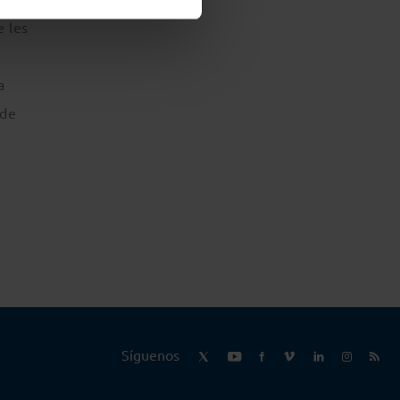
e les
a
 de
Síguenos