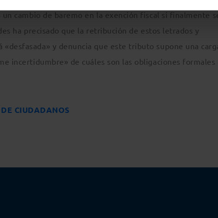
a un cambio de baremo en la exención fiscal si finalmente s
des ha precisado que la retribución de estos letrados y
 «desfasada» y denuncia que este tributo supone una carg
me incertidumbre» de cuáles son las obligaciones formales
Y DE CIUDADANOS