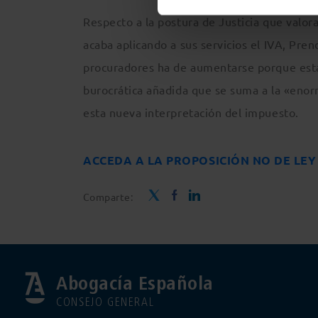
Respecto a la postura de Justicia que valor
acaba aplicando a sus servicios el IVA, Pren
procuradores ha de aumentarse porque está
burocrática añadida que se suma a la «enor
esta nueva interpretación del impuesto.
ACCEDA A LA PROPOSICIÓN NO DE LE
Comparte:
Abogacía Española
CONSEJO GENERAL