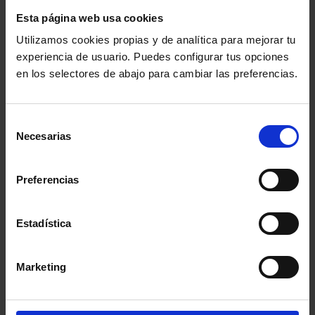
Esta página web usa cookies
El TSJ estima ahora el recurso de suplicación
Utilizamos cookies propias y de analítica para mejorar tu
experiencia de usuario. Puedes configurar tus opciones
interpuesto por la demandante contra la sentencia del
en los selectores de abajo para cambiar las preferencias.
Juzgado de lo Social de Madrid. Esta última resolución
había desestimado la demanda de la exempleada, por
Selección
considerar que esta grabación vulneraba la intimidad
Necesarias
de
personal del director.
consentimiento
Preferencias
Estadística
Marketing