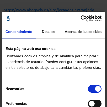
https://www.abogacia.es/site/jornadas-extranjeria-
2018/inscripcion-4/
Comparte:
Consentimiento
Detalles
Acerca de las cookies
MENÚ
Esta página web usa cookies
Utilizamos cookies propias y de analítica para mejorar tu
Noticias
experiencia de usuario. Puedes configurar tus opciones
en los selectores de abajo para cambiar las preferencias.
Podcast Abogacía
Selección
Necesarias
Agenda
de
consentimiento
Entrevistas
Preferencias