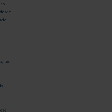
eso.
 desde
acía
a, las
r
de
 del