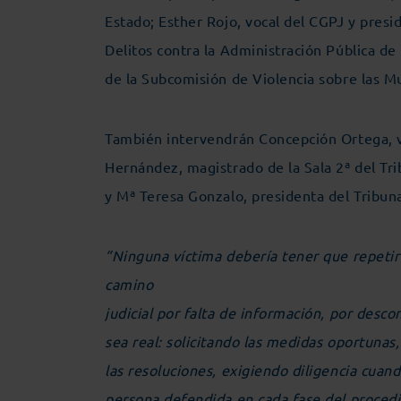
Estado; Esther Rojo, vocal del CGPJ y presi
Delitos contra la Administración Pública de 
de la Subcomisión de Violencia sobre las M
También intervendrán Concepción Ortega, v
Hernández, magistrado de la Sala 2ª del Tr
y Mª Teresa Gonzalo, presidenta del Tribun
“
Ninguna víctima debería tener que repetir
camino
judicial por falta de información, por des
sea real: solicitando las medidas oportunas
las resoluciones, exigiendo diligencia cuan
persona defendida en cada fase del proced