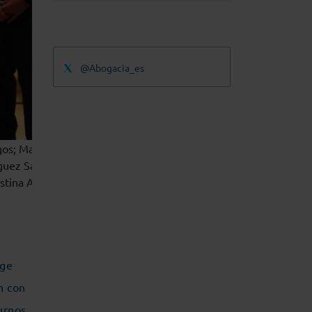
@Abogacia_es
os; Marga Cerro, presidenta de la
uez Santocildes, presidente de la
stina Ayala, alcaldesa de Burgos; y
ige
n con
urnos