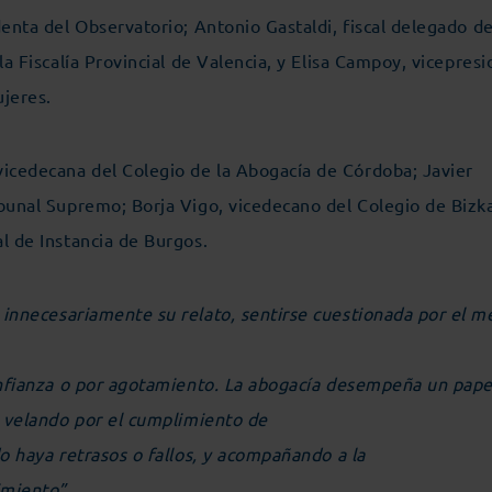
denta del Observatorio; Antonio Gastaldi, fiscal delegado d
la Fiscalía Provincial de Valencia, y Elisa Campoy, vicepres
ujeres.
icedecana del Colegio de la Abogacía de Córdoba; Javier
ibunal Supremo; Borja Vigo, vicedecano del Colegio de Bizk
al de Instancia de Burgos.
 innecesariamente su relato, sentirse cuestionada por el m
confianza o por agotamiento. La abogacía desempeña un papel
, velando por el cumplimiento de
do haya retrasos o fallos, y acompañando a la
imiento”.