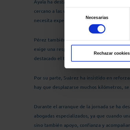
Ayala ha destacado la labor de la abogacía
cercano a las víctimas”. Por lo que, como ha
Selección
Necesarias
de
necesita experiencia, sensibilidad, vocación
consentimiento
Pérez también ha remarcado la necesidad de
exige una respuesta sería, contundente, co
Rechazar cookies
destacado el trabajo de la Subcomisión de 
Por su parte, Suárez ha insistido en reforz
hay que desplazarse muchos kilómetros, se 
Durante el arranque de la jornada se ha de
abogadas especializados, ya que cuando una 
sino también apoyo, confianza y acompañami