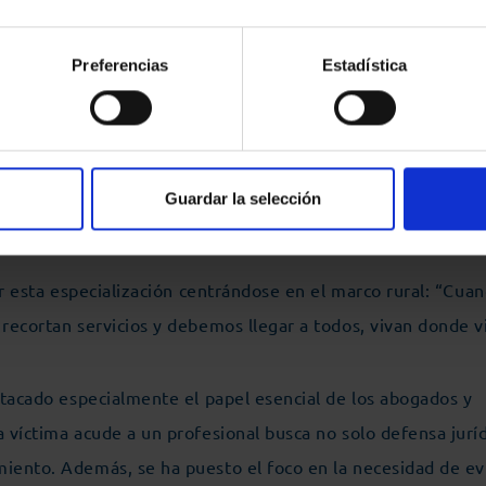
 como “pieza imprescindible en el acompañamiento personal
 señalado, “no basta con conocer la ley, se
Preferencias
Estadística
 y especialización”.
 una abogacía preparada porque “la violencia sobre la muj
mprometida y eficaz”. Pérez, junto a Rodríguez Santocildes
Guardar la selección
Violencia sobre las Mujeres de Abogacía Española.
ar esta especialización centrándose en el marco rural: “Cua
recortan servicios y debemos llegar a todos, vivan donde v
stacado especialmente el papel esencial de los abogados y
víctima acude a un profesional busca no solo defensa juríd
ento. Además, se ha puesto el foco en la necesidad de evi