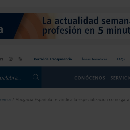
Portal de Transparencia
Áreas Temáticas
FAQs
CONÓCENOS
SERVIC
Prensa
Abogacía Española reivindica la especialización como garant