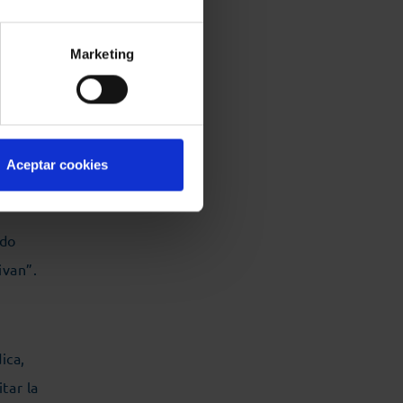
 y
Marketing
er nos
, ha
Aceptar cookies
ndo
ivan”.
ica,
tar la